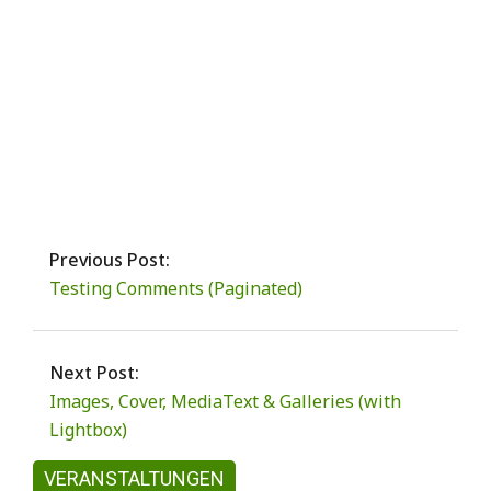
survived
the tumultuous waters of
alignment. Image alignment
achievement unlocked!
Author:
admin
Previous Post:
Testing Comments (Paginated)
Next Post:
Images, Cover, MediaText & Galleries (with
Lightbox)
VERANSTALTUNGEN