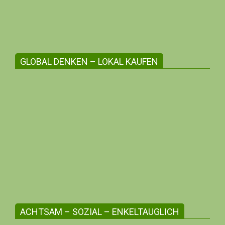
Information inhabergeführter Unternehmen.
GLOBAL DENKEN – LOKAL KAUFEN
Die regionale Angebotsvielfalt stärken
Erlebe zwischenmenschliche Beziehungen,
unterstütze die Kleinunternehmer:innen
deiner Region, profitiere mit deiner me-
Bonusnummer!
ACHTSAM – SOZIAL – ENKELTAUGLICH