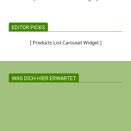
EDITOR PICKS
[ Products List Carousel Widget ]
WAS DICH HIER ERWARTET
Gemeinsam witschaften zum Wohle aller
Auf dieser Internetseite findest du in der
Regel ausschliesslich Angebote und