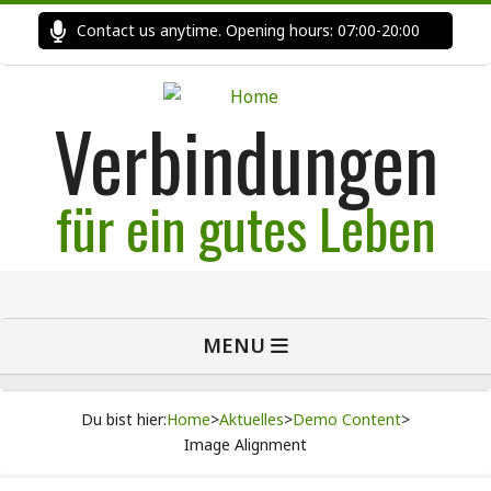
Skip
Contact us anytime. Opening hours: 07:00-20:00
Fast
to
content
Verbindungen
für ein gutes Leben
Primary
MENU
Navigation
Menu
Du bist hier:
Home
>
Aktuelles
>
Demo Content
>
Image Alignment