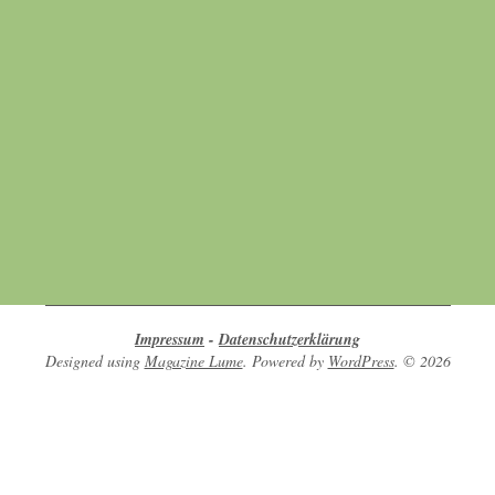
Werte aus Überzeugung leben
Hier finden sich Menschen, die sich
gegenseitig unterstützen in ihrem Bestreben
nach Achtsamkeit, Umweltschutz, Tierschutz
und Naturschutz.
Impressum
-
Datenschutzerklärung
Designed using
Magazine Lume
. Powered by
WordPress
. © 2026