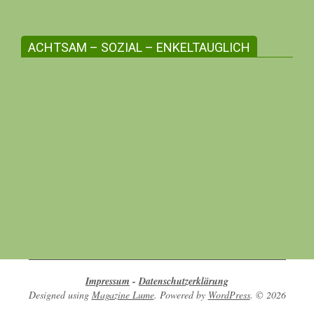
ACHTSAM – SOZIAL – ENKELTAUGLICH
Werte aus Überzeugung leben
Hier finden sich Menschen, die sich
gegenseitig unterstützen in ihrem Bestreben
nach Achtsamkeit, Umweltschutz, Tierschutz
und Naturschutz.
Impressum
-
Datenschutzerklärung
Designed using
Magazine Lume
. Powered by
WordPress
. © 2026