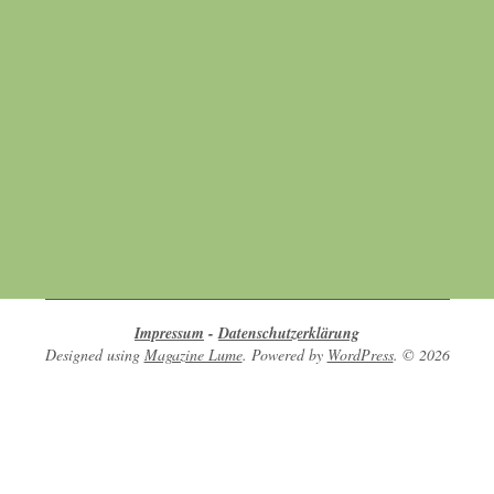
Werte aus Überzeugung leben
Hier finden sich Menschen, die sich
gegenseitig unterstützen in ihrem Bestreben
nach Achtsamkeit, Umweltschutz, Tierschutz
und Naturschutz.
Impressum
-
Datenschutzerklärung
Designed using
Magazine Lume
. Powered by
WordPress
. © 2026