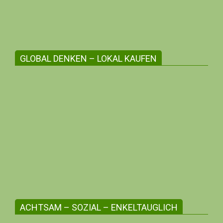
GLOBAL DENKEN – LOKAL KAUFEN
Die regionale Angebotsvielfalt stärken
Erlebe zwischenmenschliche Beziehungen,
unterstütze die Kleinunternehmer:innen
deiner Region, profitiere mit deiner me-
Bonusnummer!
ACHTSAM – SOZIAL – ENKELTAUGLICH