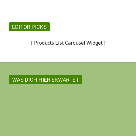
EDITOR PICKS
[ Products List Carousel Widget ]
WAS DICH HIER ERWARTET
Gemeinsam witschaften zum Wohle aller
Auf dieser Internetseite findest du in der
Regel ausschliesslich Angebote und
Information inhabergeführter Unternehmen.