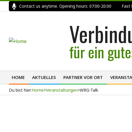
Skip
Contact us anytime. Opening hours: 07:00-20:00
Fast
to
content
Verbind
für ein gut
HOME
AKTUELLES
PARTNER VOR ORT
VERANST
Primary
Navigation
Du bist hier:
Home
>
Veranstaltungen
>
WRG-Talk
Menu