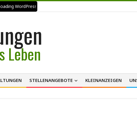
 loading WordPress eCommerce theme with A+ Support.
ungen
es Leben
ALTUNGEN
STELLENANGEBOTE
KLEINANZEIGEN
UN