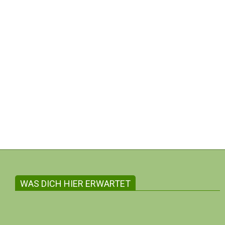
einer öffentlichen Gesprächsrunde ein, um über die Zuku
Einlaßbeginn: ab 15.30 Uhr
WAS DICH HIER ERWARTET