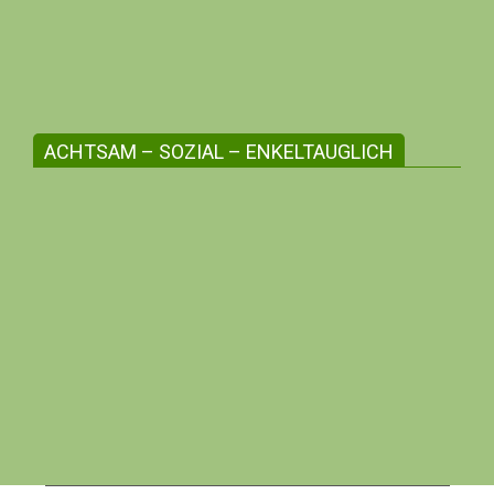
unterstütze die Kleinunternehmer:innen
deiner Region, profitiere mit deiner me-
Bonusnummer!
ACHTSAM – SOZIAL – ENKELTAUGLICH
Werte aus Überzeugung leben
Hier finden sich Menschen, die sich
gegenseitig unterstützen in ihrem Bestreben
nach Achtsamkeit, Umweltschutz, Tierschutz
und Naturschutz.