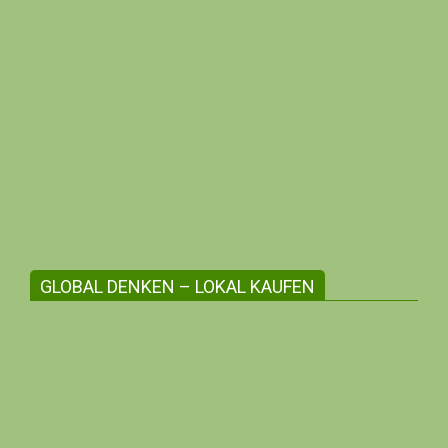
Gemeinsam witschaften zum Wohle aller
Auf dieser Internetseite findest du in der
Regel ausschliesslich Angebote und
Information inhabergeführter Unternehmen.
GLOBAL DENKEN – LOKAL KAUFEN
Die regionale Angebotsvielfalt stärken
Erlebe zwischenmenschliche Beziehungen,