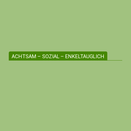
Die regionale Angebotsvielfalt stärken
Erlebe zwischenmenschliche Beziehungen,
unterstütze die Kleinunternehmer:innen
deiner Region, profitiere mit deiner me-
Bonusnummer!
ACHTSAM – SOZIAL – ENKELTAUGLICH
Werte aus Überzeugung leben
Hier finden sich Menschen, die sich
gegenseitig unterstützen in ihrem Bestreben
nach Achtsamkeit, Umweltschutz, Tierschutz
und Naturschutz.