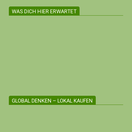
WAS DICH HIER ERWARTET
Gemeinsam witschaften zum Wohle aller
Auf dieser Internetseite findest du in der
Regel ausschliesslich Angebote und
Information inhabergeführter Unternehmen.
GLOBAL DENKEN – LOKAL KAUFEN