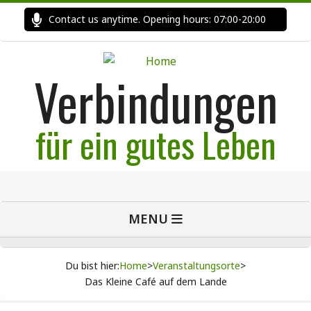
Skip
Contact us anytime. Opening hours: 07:00-20:00
Fast
to
content
Verbindungen
für ein gutes Leben
Primary
MENU
Navigation
Menu
Du bist hier:
Home
>
Veranstaltungsorte
>
Das Kleine Café auf dem Lande