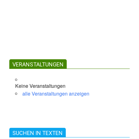
NÄCHSTE VERANSTALTUNG
Keine bevorstehenden Veranstaltungen
Kommende
Veranstaltungen
VERANSTALTUNGEN
Keine Veranstaltungen an diesem Ort
Keine Veranstaltungen
alle Veranstaltungen anzeigen
SUCHEN IN TEXTEN