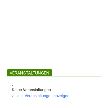
Passwort vergessen?
Benutzername oder E-Mail-Adresse
*
ABSENDEN
VERANSTALTUNGEN
Anmeldung
Konto erstellen
Keine Veranstaltungen
alle Veranstaltungen anzeigen