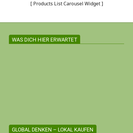
[ Products List Carousel Widget ]
WAS DICH HIER ERWARTET
Gemeinsam witschaften zum Wohle aller
Auf dieser Internetseite findest du in der
Regel ausschliesslich Angebote und
Information inhabergeführter Unternehmen.
GLOBAL DENKEN – LOKAL KAUFEN