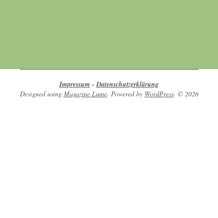
gegenseitig unterstützen in ihrem Bestreben
nach Achtsamkeit, Umweltschutz, Tierschutz
und Naturschutz.
Impressum
-
Datenschutzerklärung
Designed using
Magazine Lume
. Powered by
WordPress
. © 2026