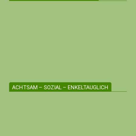
Die regionale Angebotsvielfalt stärken
Erlebe zwischenmenschliche Beziehungen,
unterstütze die Kleinunternehmer:innen
deiner Region, profitiere mit deiner me-
Bonusnummer!
ACHTSAM – SOZIAL – ENKELTAUGLICH
Werte aus Überzeugung leben
Hier finden sich Menschen, die sich