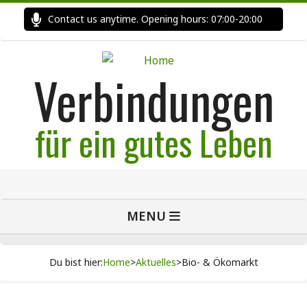
Skip
Contact us anytime. Opening hours: 07:00-20:00
Fast
to
content
Verbindungen
für ein gutes Leben
Primary
MENU
Navigation
Menu
Du bist hier:
Home
>
Aktuelles
>
Bio- & Ökomarkt