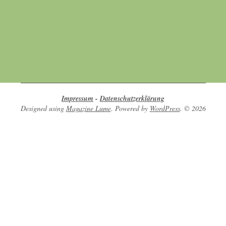
Hier finden sich Menschen, die sich
gegenseitig unterstützen in ihrem Bestreben
nach Achtsamkeit, Umweltschutz, Tierschutz
und Naturschutz.
Impressum
-
Datenschutzerklärung
Designed using
Magazine Lume
. Powered by
WordPress
. © 2026