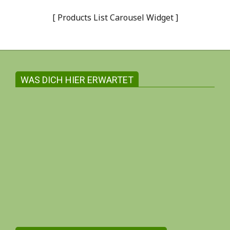
[ Products List Carousel Widget ]
WAS DICH HIER ERWARTET
Gemeinsam witschaften zum Wohle aller
Auf dieser Internetseite findest du in der
Regel ausschliesslich Angebote und
Information inhabergeführter Unternehmen.