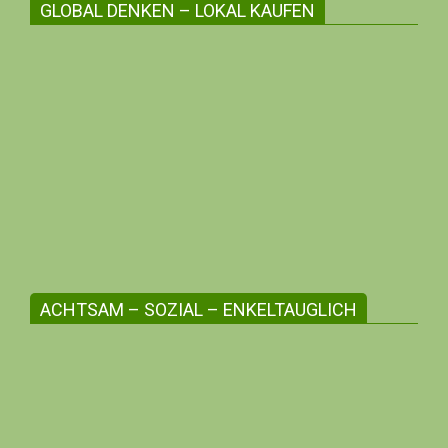
GLOBAL DENKEN – LOKAL KAUFEN
Die regionale Angebotsvielfalt stärken
Erlebe zwischenmenschliche Beziehungen,
unterstütze die Kleinunternehmer:innen
deiner Region, profitiere mit deiner me-
Bonusnummer!
ACHTSAM – SOZIAL – ENKELTAUGLICH
Werte aus Überzeugung leben