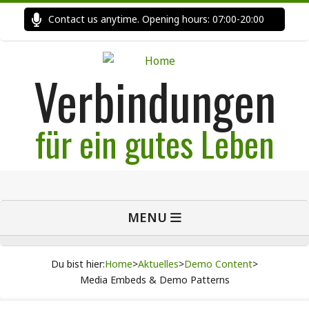
Skip
Contact us anytime. Opening hours: 07:00-20:00
Fast
to
content
Verbindungen
für ein gutes Leben
Primary
MENU
Navigation
Menu
Du bist hier:
Home
>
Aktuelles
>
Demo Content
>
Media Embeds & Demo Patterns