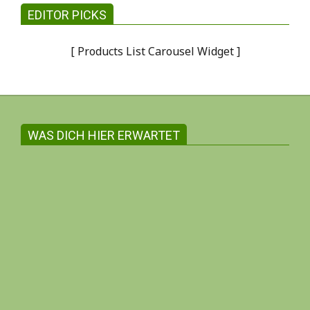
EDITOR PICKS
[ Products List Carousel Widget ]
WAS DICH HIER ERWARTET
Gemeinsam witschaften zum Wohle aller
Auf dieser Internetseite findest du in der
Regel ausschliesslich Angebote und
Information inhabergeführter Unternehmen.