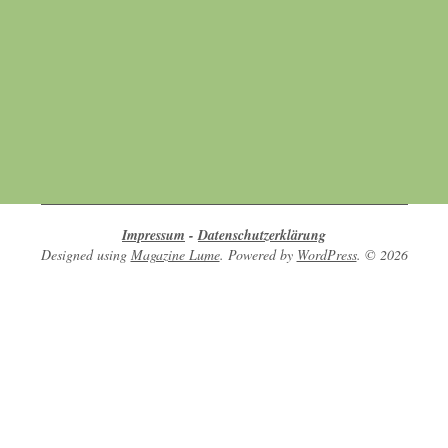
Werte aus Überzeugung leben
Hier finden sich Menschen, die sich
gegenseitig unterstützen in ihrem Bestreben
nach Achtsamkeit, Umweltschutz, Tierschutz
und Naturschutz.
Impressum
-
Datenschutzerklärung
Designed using
Magazine Lume
. Powered by
WordPress
. © 2026