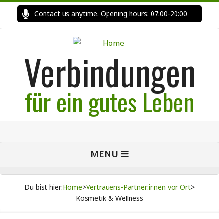
Skip
Contact us anytime. Opening hours: 07:00-20:00
Fast
to
content
Verbindungen
für ein gutes Leben
Primary
MENU
Navigation
Menu
Du bist hier:
Home
>
Vertrauens-Partner:innen vor Ort
>
Kosmetik & Wellness