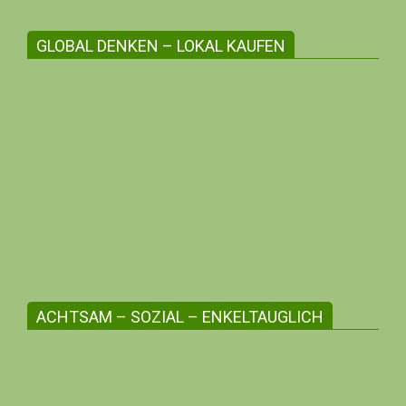
GLOBAL DENKEN – LOKAL KAUFEN
Die regionale Angebotsvielfalt stärken
Erlebe zwischenmenschliche Beziehungen,
unterstütze die Kleinunternehmer:innen
deiner Region, profitiere mit deiner me-
Bonusnummer!
ACHTSAM – SOZIAL – ENKELTAUGLICH