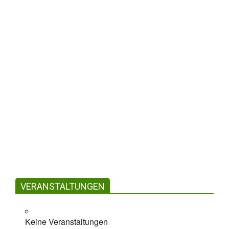
Gesundheit & Fitness
Kosmetik am Prinzenpark
Kosmetik am PrinzenparkSabine
Hansel38102
BraunschweigKastanienallee 66Tel.:
015772067182 Direkt zu Kosmetik am
Prinzenpark Naturkosmetik pur Ich bin
VERANSTALTUNGEN
Sabine Hansel. Seit nunmehr
1
Keine Veranstaltungen