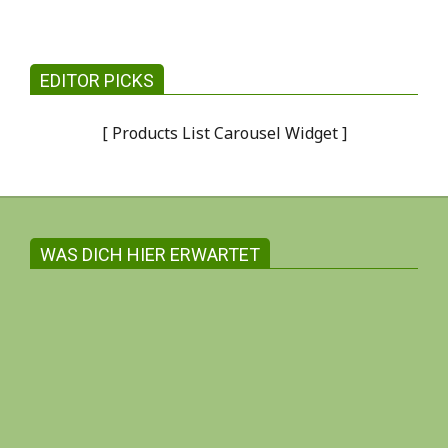
EDITOR PICKS
[ Products List Carousel Widget ]
WAS DICH HIER ERWARTET
Gemeinsam witschaften zum Wohle aller
Auf dieser Internetseite findest du in der
Regel ausschliesslich Angebote und
Information inhabergeführter Unternehmen.