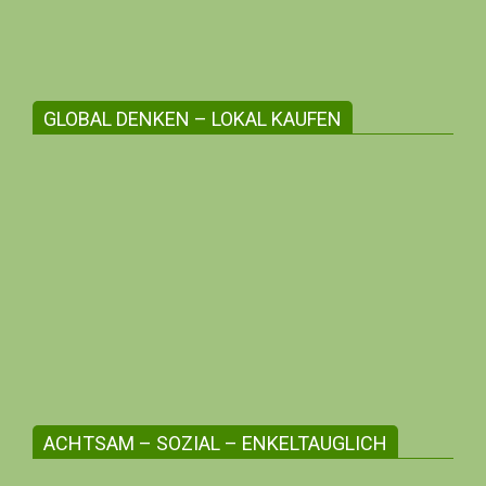
GLOBAL DENKEN – LOKAL KAUFEN
Die regionale Angebotsvielfalt stärken
Erlebe zwischenmenschliche Beziehungen,
unterstütze die Kleinunternehmer:innen
deiner Region, profitiere mit deiner me-
Bonusnummer!
ACHTSAM – SOZIAL – ENKELTAUGLICH