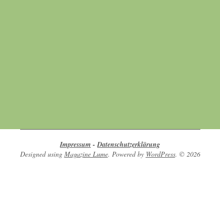
Werte aus Überzeugung leben
Hier finden sich Menschen, die sich
gegenseitig unterstützen in ihrem Bestreben
nach Achtsamkeit, Umweltschutz, Tierschutz
und Naturschutz.
Impressum
-
Datenschutzerklärung
Designed using
Magazine Lume
. Powered by
WordPress
. © 2026